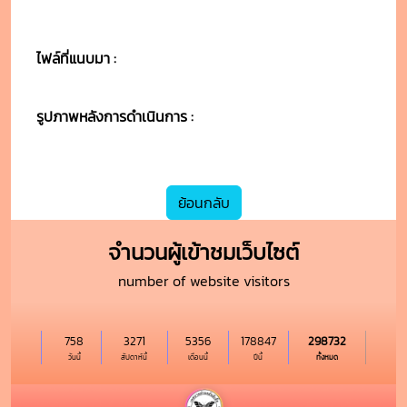
ไฟล์ที่แนบมา :
รูปภาพหลังการดำเนินการ :
ย้อนกลับ
จำนวนผู้เข้าชมเว็บไซต์
number of website visitors
758
3271
5356
178847
298732
วันนี้
สัปดาห์นี้
เดือนนี้
ปีนี้
ทั้งหมด