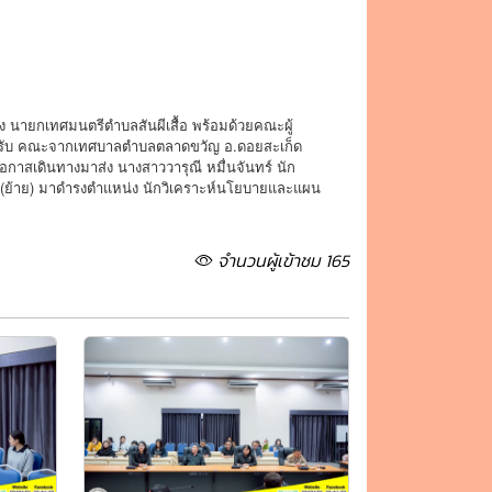
อง นายกเทศมนตรีตำบลสันผีเสื้อ พร้อมด้วยคณะผู้
้อนรับ คณะจากเทศบาลตำบลตลาดขวัญ อ.ดอยสะเก็ด
าสเดินทางมาส่ง นางสาววารุณี หมื่นจันทร์ นัก
(ย้าย) มาดำรงตำแหน่ง นักวิเคราะห์นโยบายและแผน
จำนวนผู้เข้าชม 165