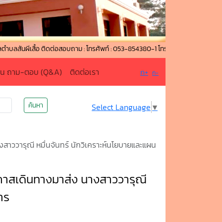
้อ ติดต่อสอบถาม : โทรศัพท์ : 053-854380-1 โทรสาร : 053-854380-1 ต่อ 12 สา
าน ถาม-ตอบ (Q&A)
ติดต่อเรา
ก+
ก-
ค้นหา
Select Language
▼
ววารุณี หมื่นจันทร์ นักวิเคราะห์นโยบายและแผน
สเดินทางมาส่ง นางสาววารุณี
าร